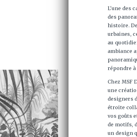
L'une des c
des panoram
histoire. D
urbaines, c
au quotidie
ambiance ap
panoramiqu
répondre à 
Chez MSF D
une créatio
designers d
étroite co
vos goûts e
de motifs, 
un design q