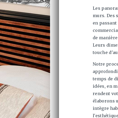
Les panora
murs. Des s
en passant 
commerciau
de manière
Leurs dime
touche d'au
Notre proc
approfondi
temps de di
idées, en me
rendent vot
élaborons 
intègre ha
l'esthétique