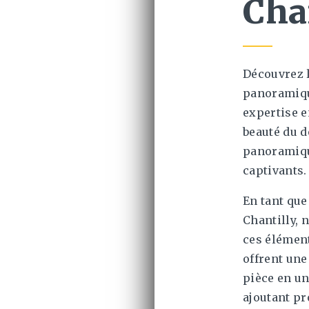
Cha
Découvrez 
panoramiqu
expertise e
beauté du d
panoramiqu
captivants.
En tant que
Chantilly, 
ces élémen
offrent un
pièce en un
ajoutant pr