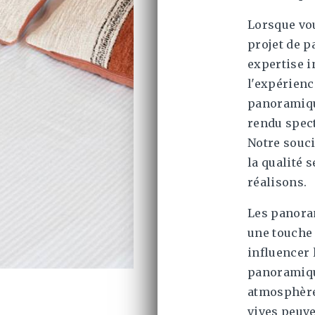
Lorsque vo
projet de 
expertise i
l'expérienc
panoramiqu
rendu spect
Notre souci
la qualité 
réalisons.
Les panora
une touche 
influencer 
panoramiqu
atmosphère
vives peuv