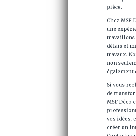
pièce.
Chez MSF D
une expérie
travaillons
délais et m
travaux. No
non seuleme
également 
Si vous rec
de transfo
MSF Déco es
professionn
vos idées, 
créer un in
Contactez-n