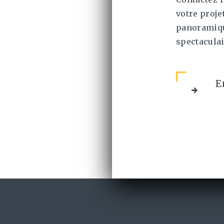
votre proje
panoramiqu
spectaculai
E